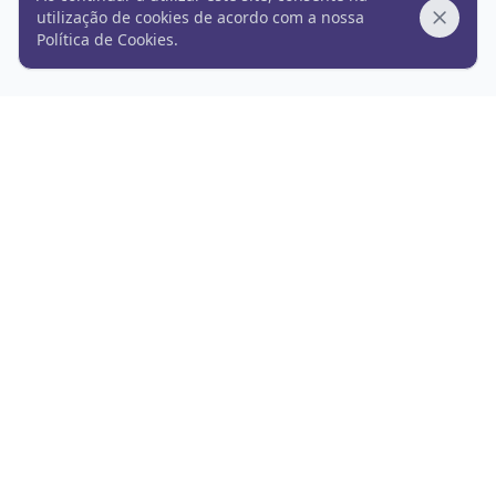
utilização de cookies de acordo com a nossa
Dismis
Política de Cookies
.
expoe.pt
Termos de utilização
Política de privacidade
Política de cookies