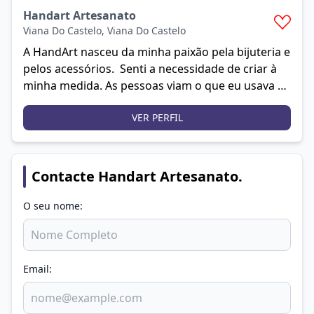
Handart Artesanato
Viana Do Castelo
,
Viana Do Castelo
A HandArt nasceu da minha paixão pela bijuteria e
pelos acessórios. Senti a necessidade de criar à
minha medida. As pessoas viam o que eu usava e
gostavam, então comecei a vender em pequenas
VER PERFIL
lojas de roupa. Mais tarde é que surgiu a
curiosidade pelo artesanato e artigos de
decoração, o que passei também a amar. Sou uma
pessoa criativa e gosto de estar constantemente a
Contacte Handart Artesanato.
criar peças novas.
O seu nome:
Email: