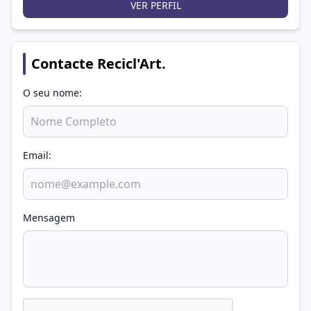
VER PERFIL
ditacta, quero sempre aprender mais e mais. Esta
paixao é um hobby de fim de semana e espero
que os visitantes gostem dos meus trabalhos.
Obrigada.
Contacte Recicl'Art.
O seu nome:
Email:
Mensagem