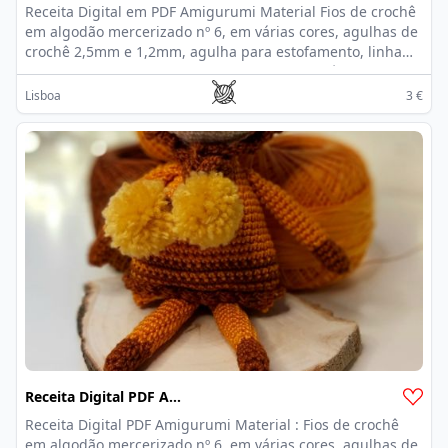
Receita Digital em PDF Amigurumi Material Fios de crochê
em algodão mercerizado nº 6, em várias cores, agulhas de
crochê 2,5mm e 1,2mm, agulha para estofamento, linha
preta e agulha de costura, enchimento antialérgico. Este
padrão inclui: - Um arquivo pdf com instruções detalhadas
Lisboa
3 €
da boneca. (24 páginas) - 66 fotos para ajudá-lo no
trabalho - O padrão está disponível em Inglês / Português
Download digital instantâneo - pronto para download
imediatamente após o pagamento.
Receita Digital PDF Amigurumi | Lion
Receita Digital PDF Amigurumi Material : Fios de crochê
em algodão mercerizado nº 6, em várias cores, agulhas de