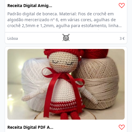
Receita Digital Amigurumi Em PDF |Pisces
Padrão digital de boneca. Material: Fios de crochê em
algodão mercerizado nº 6, em várias cores, agulhas de
crochê 2,5mm e 1,2mm, agulha para estofamento, linha
preta e agulha de costura, enchimento antialérgico. Este
padrão inclui: - Um arquivo pdf com instruções detalhadas
Lisboa
3 €
da boneca. (23 páginas) - 95 fotos para ajudá-lo no
trabalho - O padrão está disponível em Inglês / Português
Download digital instantâneo - pronto para download
imediatamente após o pagamento.
Receita Digital PDF Amigurumi | Cancer