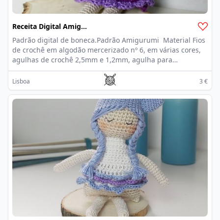
Receita Digital Amigurumi PDF | Taurus
Padrão digital de boneca.Padrão Amigurumi Material Fios
de crochê em algodão mercerizado nº 6, em várias cores,
agulhas de crochê 2,5mm e 1,2mm, agulha para
estofamento, linha preta e agulha de costura, enchimento
antialérgico. Este padrão inclui: - Um arquivo pdf com
Lisboa
3 €
instruções detalhadas da boneca. (20 páginas) - 65 fotos
para ajudá-lo no trabalho - O padrão está disponível em
Inglês / Português Download digital instantâneo - pronto
para download imediatamente após o pagamento.